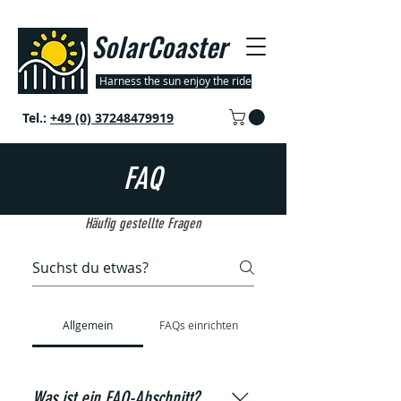
SolarCoaster
Harness the sun enjoy the ride
Tel.:
+49 (0) 37248479919
FAQ
Häufig gestellte Fragen
Allgemein
FAQs einrichten
Was ist ein FAQ-Abschnitt?