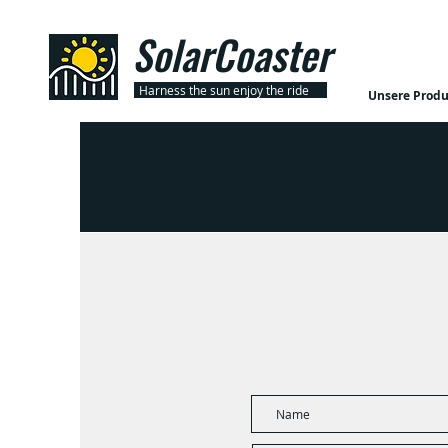
SolarCoaster
Harness the sun enjoy the ride
Unsere Produ