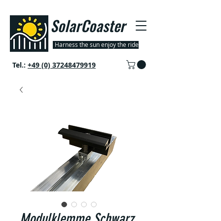
SolarCoaster
Harness the sun enjoy the ride
Tel.:
+49 (0) 37248479919
Modulklemme Schwarz