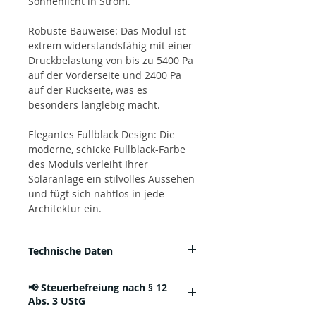
Sonnenlicht in Strom.
Robuste Bauweise: Das Modul ist
extrem widerstandsfähig mit einer
Druckbelastung von bis zu 5400 Pa
auf der Vorderseite und 2400 Pa
auf der Rückseite, was es
besonders langlebig macht.
Elegantes Fullblack Design: Die
moderne, schicke Fullblack-Farbe
des Moduls verleiht Ihrer
Solaranlage ein stilvolles Aussehen
und fügt sich nahtlos in jede
Architektur ein.
Technische Daten
- maximale Nennleistung: 420 Wp
📢 Steuerbefreiung nach § 12
- Modulbreite: 1134 mm
Abs. 3 UStG
- Modullänge: 1762 mm
- Rahmenhöhe: 30 mm