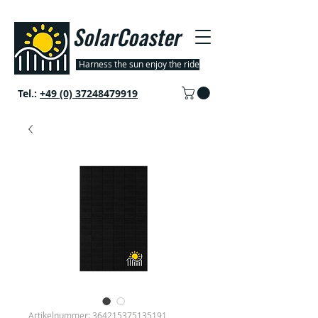
SolarCoaster
Harness the sun enjoy the ride
Tel.:
+49 (0) 37248479919
Artikelnummer: 364215375135191