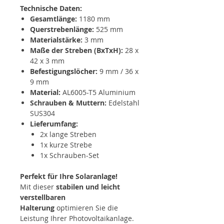
Technische Daten:
Gesamtlänge:
1180 mm
Querstrebenlänge:
525 mm
Materialstärke:
3 mm
Maße der Streben (BxTxH):
28 x
42 x 3 mm
Befestigungslöcher:
9 mm / 36 x
9 mm
Material:
AL6005-T5 Aluminium
Schrauben & Muttern:
Edelstahl
SUS304
Lieferumfang:
2x lange Streben
1x kurze Strebe
1x Schrauben-Set
Perfekt für Ihre Solaranlage!
Mit dieser
stabilen und leicht
verstellbaren
Halterung
optimieren Sie die
Leistung Ihrer Photovoltaikanlage.