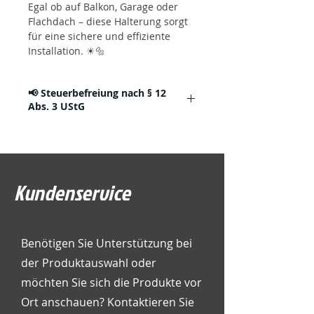
Egal ob auf Balkon, Garage oder
Flachdach – diese Halterung sorgt
für eine sichere und effiziente
Installation. ☀🔩
📢 Steuerbefreiung nach § 12
Abs. 3 UStG
Seit dem 1. Januar 2023 gilt für bestimmte
Photovoltaik-Produkte ein 0 %
Umsatzsteuersatz.
Diese Steuerbefreiung kann nur
angewendet werden, wenn folgende
Kundenservice
Voraussetzungen erfüllt sind:
✔ Die Photovoltaikanlage hat
eine maximale Bruttoleistung von 30 kWp.
✔ Die Anlage wird auf oder in der Nähe
Benötigen Sie Unterstützung bei
eines privaten Wohngebäudes,
öffentlichen Gebäudes oder einer
der Produktauswahl oder
gemeinnützigen Einrichtung installiert.
möchten Sie sich die Produkte vor
✔ Der Käufer ist der Betreiber der
Anlage und erwirbt die Komponenten zur
Ort anschauen? Kontaktieren Sie
eigenen Nutzung.