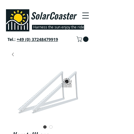
SolarCoaster
Harness the sun enjoy the ride
Tel.:
+49 (0) 37248479919